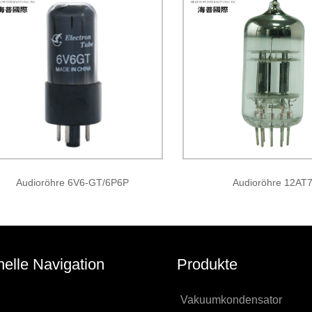
Audioröhre 6V6-GT/6P6P
Audioröhre 12AT
elle Navigation
Produkte
Vakuumkondensator