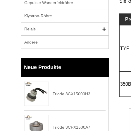
Sie k
Gepulste Wanderfeldröhre
Klystron-Röhre
Pr
Relais
Andere
TYP
Neue Produkte
350
Triode 3CX15000H3
Triode 3CPX1500A7