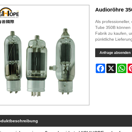
Audioröhre 3
Als professioneller
Tube 350B können 
Fabrik zu kaufen, 
pünktliche Lieferun
Anfrage absenden
Facebook
X
Wh
oduktbeschreibung