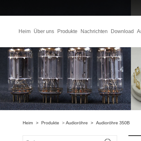
Heim
Über uns
Produkte
Nachrichten
Download
A
Heim
>
Produkte
>
Audioröhre
>
Audioröhre 350B