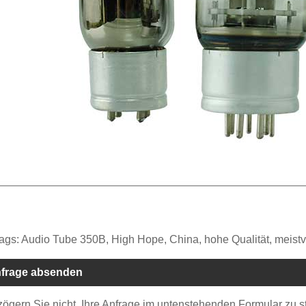
ags: Audio Tube 350B, High Hope, China, hohe Qualität, meistverk
frage absenden
 zögern Sie nicht, Ihre Anfrage im untenstehenden Formular zu 