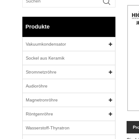
Produkte
Vakuumkondensator
Sockel aus Keramik
Stromnetzröhre
Audioröhre
Magnetronröhre
Röntgenröhre
Pr
Wasserstoff-Thyratron