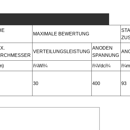
HE
ST
MAXIMALE BEWERTUNG
ZU
X.
ANODEN
VERTEILUNGSLEISTUNG
AN
URCHMESSER
SPANNUNG
m)
ï¼Wï¼
ï¼Vdcï¼
ï¼m
30
400
93