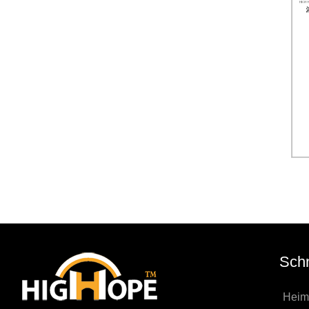
Schn
Heim