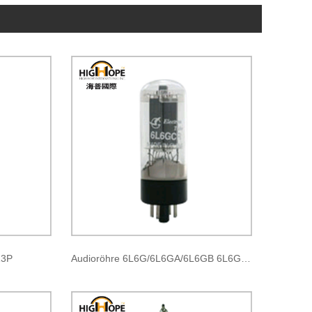
Z3P
Audioröhre 6L6G/6L6GA/6L6GB 6L6GC/5881