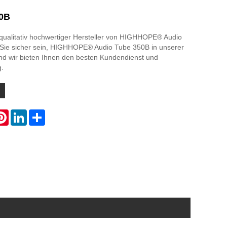
50B
, qualitativ hochwertiger Hersteller von HIGHHOPE® Audio
Sie sicher sein, HIGHHOPE® Audio Tube 350B in unserer
und wir bieten Ihnen den besten Kundendienst und
g.
atsApp
Pinterest
LinkedIn
Share