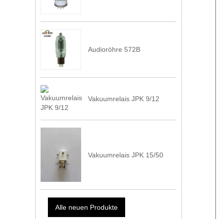
Audioröhre 572B
Vakuumrelais JPK 9/12
Vakuumrelais JPK 15/50
Alle neuen Produkte