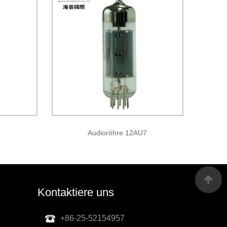
7
Audioröhre 12AU7
Kontaktiere uns
+86-25-52154957