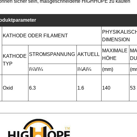
önnen sicher sein, maßgeschneiderte HIGHHOPE zu kaufen
oduktparameter
PHYSIKALISC
KATHODE ODER FILAMENT
DIMENSION
MAXIMALE
MA
STROMSPANNUNG
AKTUELL
KATHODE
HÖHE
D
TYP
ï¼Vï¼
ï¼Aï¼
(mm)
(m
B
Oxid
6.3
1.6
140
53