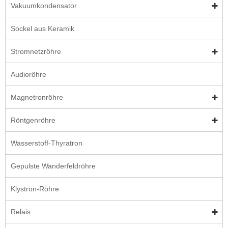
Vakuumkondensator
Sockel aus Keramik
Stromnetzröhre
Audioröhre
Magnetronröhre
Röntgenröhre
Wasserstoff-Thyratron
Gepulste Wanderfeldröhre
Klystron-Röhre
Relais