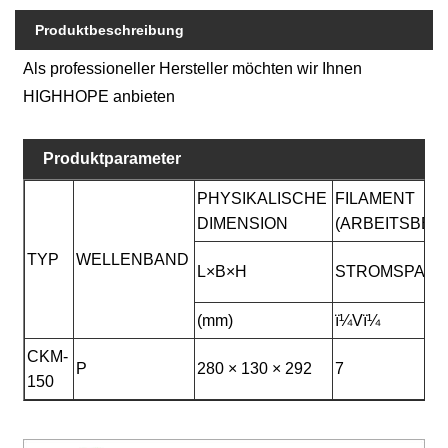
Produktbeschreibung
Als professioneller Hersteller möchten wir Ihnen
HIGHHOPE anbieten
Produktparameter
PHYSIKALISCHE
FILAMENT
DIMENSION
(ARBEITSBED
TYP
WELLENBAND
L×B×H
STROMSPAN
(mm)
ï¼Vï¼
CKM-
P
280 × 130 × 292
7
150