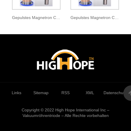
Gepulstes Magnetron CKM-120
Gepulstes Magnetron CKM-121A
Links
Sitemap
RSS
XML
Datenschutzrich
Copyright © 2022 High Hope International Inc –
Vakuumröhrentriode – Alle Rechte vorbehalten