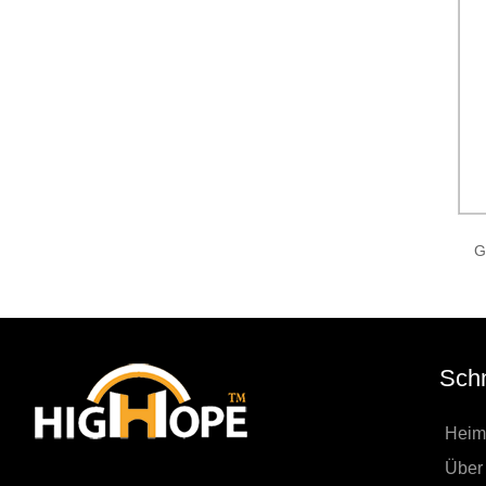
G
Schn
Heim
Über