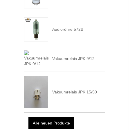
Audioröhre 572B
Vakuumrelais JPK 9/12
Vakuumrelais JPK 15/50
Alle neuen Produkte