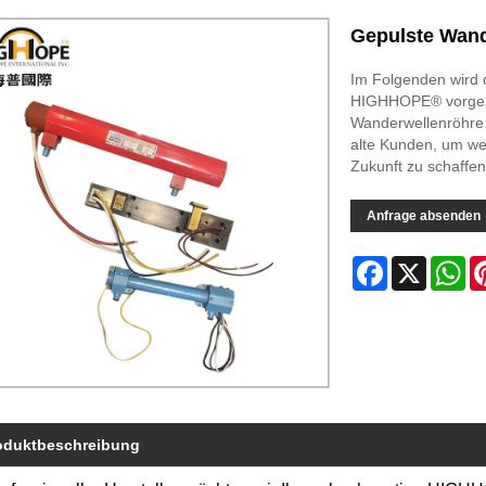
Gepulste Wand
Im Folgenden wird 
HIGHHOPE® vorgestel
Wanderwellenröhre
alte Kunden, um we
Zukunft zu schaffen
Anfrage absenden
Facebook
X
Wh
oduktbeschreibung