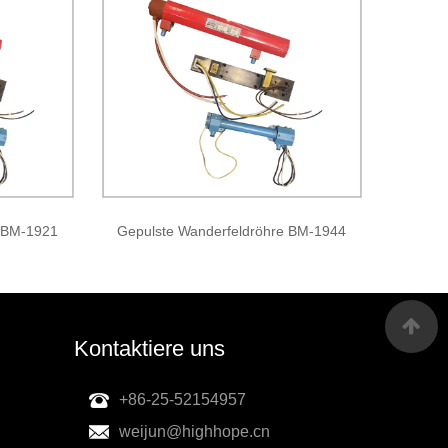
e BM-1921
Gepulste Wanderfeldröhre BM-1944
Kontaktiere uns
+86-25-52154957
weijun@highhope.cn