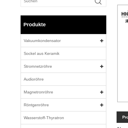
Produkte
Vakuumkondensator
Sockel aus Keramik
Stromnetzröhre
Audioröhre
Magnetronröhre
Röntgenröhre
Pr
Wasserstoff-Thyratron