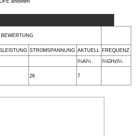
HHOPE anbieten
E BEWERTUNG
SLEISTUNG
STROMSPANNUNG
AKTUELL
FREQUENZ
ï¼Aï¼
ï¼GHzï¼
26
7