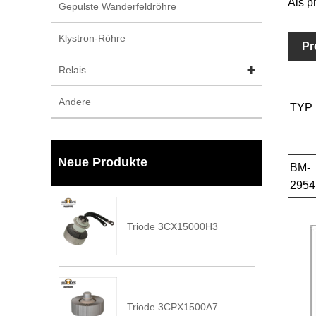
Als p
Gepulste Wanderfeldröhre
Klystron-Röhre
Pr
Relais
Andere
TYP
Neue Produkte
BM-
2954
Triode 3CX15000H3
Triode 3CPX1500A7