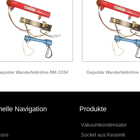
epulste Wanderfeldröhre BM-1034
Gepulste Wanderfeldröhr
elle Navigation
Produkte
Vakuumkondensator
 uns
Sockel aus Keramik