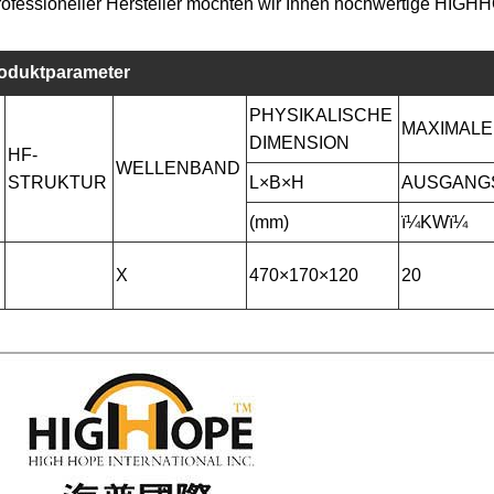
rofessioneller Hersteller möchten wir Ihnen hochwertige HIG
oduktparameter
PHYSIKALISCHE
MAXIMAL
DIMENSION
HF-
WELLENBAND
STRUKTUR
L×B×H
AUSGANG
(mm)
ï¼KWï¼
X
470×170×120
20