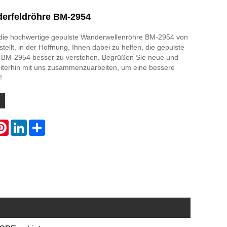
erfeldröhre BM-2954
die hochwertige gepulste Wanderwellenröhre BM-2954 von
lt, in der Hoffnung, Ihnen dabei zu helfen, die gepulste
 BM-2954 besser zu verstehen. Begrüßen Sie neue und
iterhin mit uns zusammenzuarbeiten, um eine bessere
!
atsApp
Pinterest
LinkedIn
Share