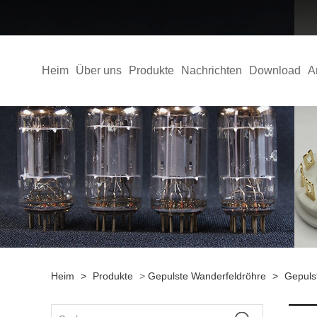
Heim
Über uns
Produkte
Nachrichten
Download
A
Heim
>
Produkte
>
Gepulste Wanderfeldröhre
>
Gepuls