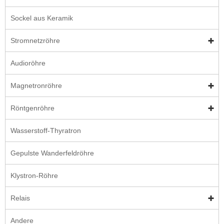
Sockel aus Keramik
Stromnetzröhre
Audioröhre
Magnetronröhre
Röntgenröhre
Wasserstoff-Thyratron
Gepulste Wanderfeldröhre
Klystron-Röhre
Relais
Andere