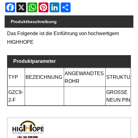
Facebook
X
WhatsApp
Pinterest
LinkedIn
Share
Produktbeschreibung
Das Folgende ist die Einführung von hochwertigem
HIGHHOPE
Produktparameter
ANGEWANDTES
TYP
BEZEICHNUNG
STRUKTUR
ROHR
GZC9-
GROSSE
2-F
NEUN PINS