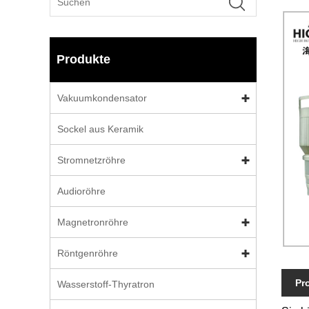
Produkte
Vakuumkondensator
Sockel aus Keramik
Stromnetzröhre
Audioröhre
Magnetronröhre
Röntgenröhre
Pr
Wasserstoff-Thyratron