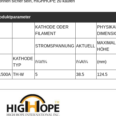
önnen sicher sein, HIGHHOPE zu kaufen
oduktparameter
KATHODE ODER
PHYSIKA
FILAMENT
DIMENSI
MAXIMAL
STROMSPANNUNG
AKTUELL
HÖHE
KATHODE
ï¼Vï¼
ï¼Aï¼
(mm)
TYP
1500A
TH-W
5
38.5
124.5