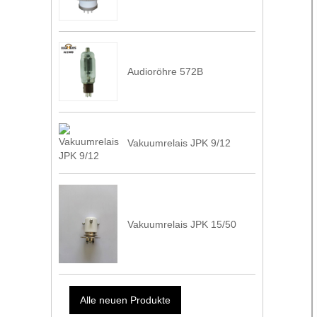
Audioröhre 572B
Vakuumrelais JPK 9/12
Vakuumrelais JPK 15/50
Alle neuen Produkte