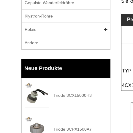
Sie k
Gepulste Wanderfeldröhre
Klystron-Röhre
Pr
Relais
Andere
Neue Produkte
TYP
4CX
Triode 3CX15000H3
Triode 3CPX1500A7