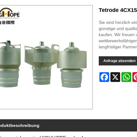
Tetrode 4CX1
Sie sind herzlich e
günstige und qual
kaufen. Wir freuen 
wettbewerbsfähigen 
langfristiger Partne
Anfrage absenden
Facebook
X
Wh
oduktbeschreibung