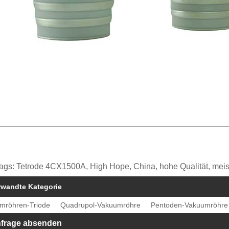
ags: Tetrode 4CX1500A, High Hope, China, hohe Qualität, meistve
rwandte Kategorie
mröhren-Triode
Quadrupol-Vakuumröhre
Pentoden-Vakuumröhre
frage absenden