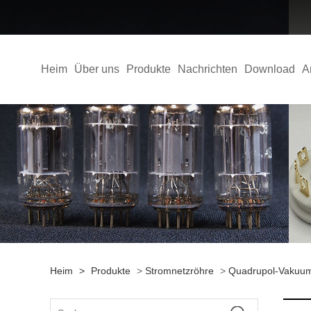
Heim
Über uns
Produkte
Nachrichten
Download
A
Heim
>
Produkte
>
Stromnetzröhre
>
Quadrupol-Vakuu