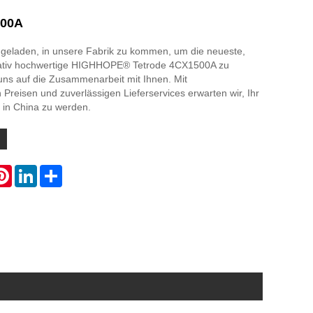
500A
ingeladen, in unsere Fabrik zu kommen, um die neueste,
itativ hochwertige HIGHHOPE® Tetrode 4CX1500A zu
uns auf die Zusammenarbeit mit Ihnen. Mit
Preisen und zuverlässigen Lieferservices erwarten wir, Ihr
r in China zu werden.
atsApp
Pinterest
LinkedIn
Share