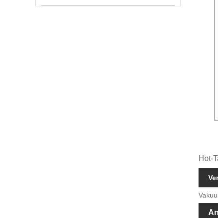
Hot-T
Ve
Vakuu
An