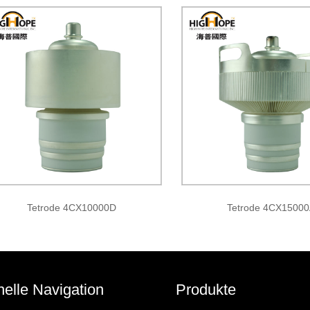
Tetrode 4CX10000D
Tetrode 4CX1500
elle Navigation
Produkte