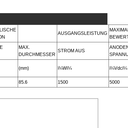
LISCHE
MAXIMA
AUSGANGSLEISTUNG
ON
BEWER
E
MAX.
ANODE
STROM AUS
DURCHMESSER
SPANN
(mm)
ï¼Wï¼
ï¼Vdcï¼
85.6
1500
5000