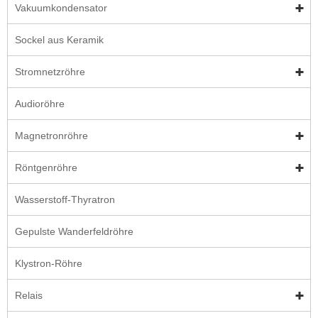
Vakuumkondensator
Sockel aus Keramik
Stromnetzröhre
Audioröhre
Magnetronröhre
Röntgenröhre
Wasserstoff-Thyratron
Gepulste Wanderfeldröhre
Klystron-Röhre
Relais