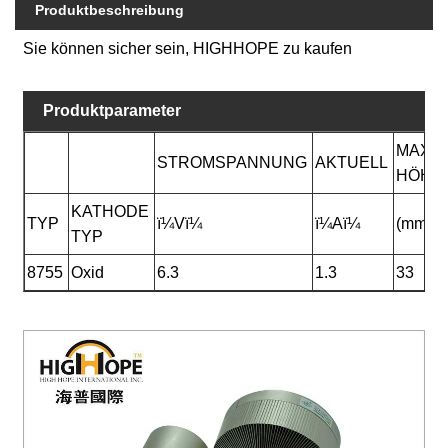
Produktbeschreibung
Sie können sicher sein, HIGHHOPE zu kaufen
Produktparameter
MAXI
STROMSPANNUNG
AKTUELL
HÖHE
KATHODE
TYP
ï¼Vï¼
ï¼Aï¼
(mm)
TYP
8755
Oxid
6.3
1.3
33