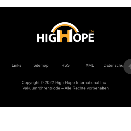
Links
Sitemap
RSS
XML
Datenschutzrich
Copyright © 2022 High Hope International Inc –
Vakuumröhrentriode – Alle Rechte vorbehalten