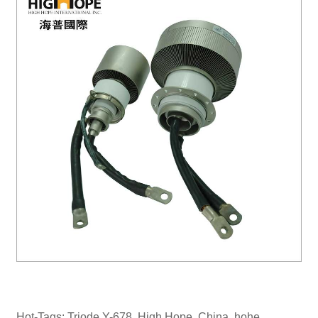
Hot-Tags: Triode Y-678, High Hope, China, hohe