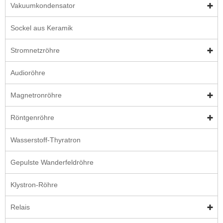
Vakuumkondensator
Sockel aus Keramik
Stromnetzröhre
Audioröhre
Magnetronröhre
Röntgenröhre
Wasserstoff-Thyratron
Gepulste Wanderfeldröhre
Klystron-Röhre
Relais