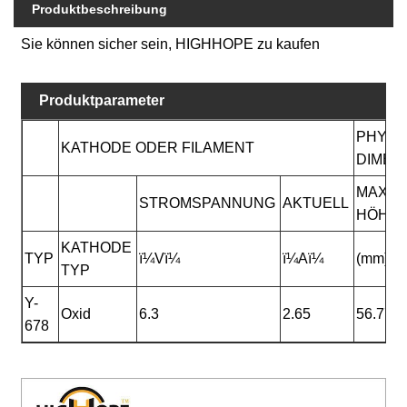
Produktbeschreibung
Sie können sicher sein, HIGHHOPE zu kaufen
Produktparameter
PHYSI
KATHODE ODER FILAMENT
DIMEN
MAXIM
STROMSPANNUNG
AKTUELL
HÖHE
KATHODE
TYP
ï¼Vï¼
ï¼Aï¼
(mm)
TYP
Y-
Oxid
6.3
2.65
56.77
678